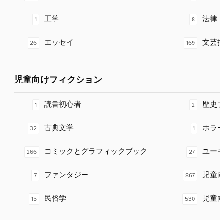
工学
法律
1
8
エッセイ
文芸
26
169
児童向けフィクション
読書初心者
歴史
1
2
古典文学
ホラ
32
1
コミックとグラフィックブック
ユー
266
27
ファンタジー
児童
7
867
民俗学
児童
15
530