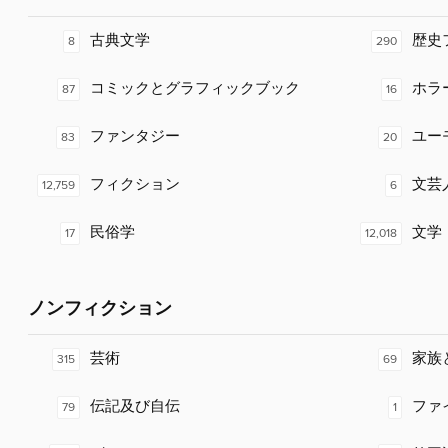
古典文学
歴史
8
290
コミックとグラフィックブック
ホラ
87
16
ファンタジー
ユー
83
20
フィクション
文芸
12,759
6
民俗学
文学
17
12,018
ノンフィクション
芸術
家族
315
69
伝記及び自伝
ファ
79
1