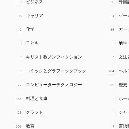
ビジネス
外国
339
50
キャリア
ゲー
16
14
化学
ガー
2
35
子ども
地学
1
1
キリスト教ノンフィクション
文法
1
1
コミックとグラフィックブック
ヘル
1
284
コンピューターテクノロジー
歴史
22
139
料理と食事
ホー
183
1
クラフト
ジャ
125
1
教育
言語
205
7