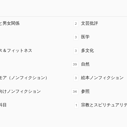
と男女関係
文芸批評
2
医学
3
ス＆フィットネス
多文化
3
自然
39
モア（ノンフィクション）
絵本ノンフィクション
3
向けノンフィクション
参照
34
科目
宗教とスピリチュアリ
1