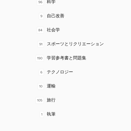
科学
96
自己改善
9
社会学
84
スポーツとリクリエーション
91
学習参考書と問題集
190
テクノロジー
6
運輸
10
旅行
105
執筆
1