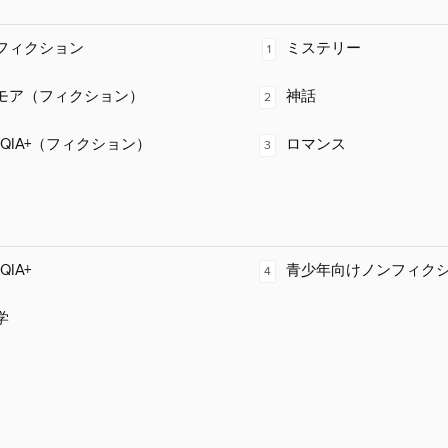
フィクション
ミステリー
1
モア（フィクション）
神話
2
TQIA+（フィクション）
ロマンス
3
QIA+
青少年向けノンフィク
4
学