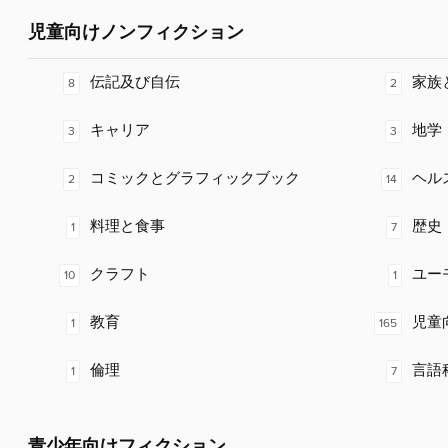
児童向けノンフィクション
伝記及び自伝
家族
8
2
キャリア
地学
3
3
コミックとグラフィックブック
ヘル
2
14
料理と食事
歴史
1
7
クラフト
ユー
10
1
教育
児童
1
165
倫理
言語
1
7
青少年向けフィクション