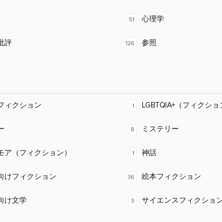
心理学
51
批評
参照
126
フィクション
LGBTQIA+（フィクシ
1
ー
ミステリー
8
モア（フィクション）
神話
1
向けフィクション
絵本フィクション
36
向け文学
サイエンスフィクショ
3