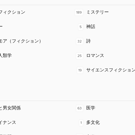
フィクション
ミステリー
189
ー
神話
5
モア（フィクション）
詩
32
人類学
ロマンス
25
サイエンスフィクショ
19
と男女関係
医学
63
イナンス
多文化
1