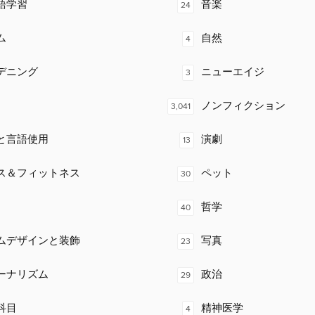
語学習
音楽
24
ム
自然
4
デニング
ニューエイジ
3
ノンフィクション
3,041
と言語使用
演劇
13
ス＆フィットネス
ペット
30
哲学
40
ムデザインと装飾
写真
23
ーナリズム
政治
29
科目
精神医学
4