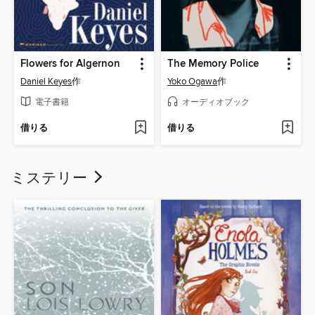
Flowers for Algernon
The Memory Police
Daniel Keyes
作
Yoko Ogawa
作
電子書籍
オーディオブック
借りる
借りる
ミステリー