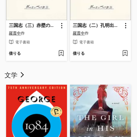
三国志（三）赤壁の戦いの巻
三国志（二）孔明出陣の巻
羅貫中
作
羅貫中
作
電子書籍
電子書籍
借りる
借りる
文学