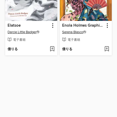
Elatsoe
Enola Holmes Graphic Novels, Book 2
Darcie Little Badger
作
Serena Blasco
作
電子書籍
電子書籍
借りる
借りる