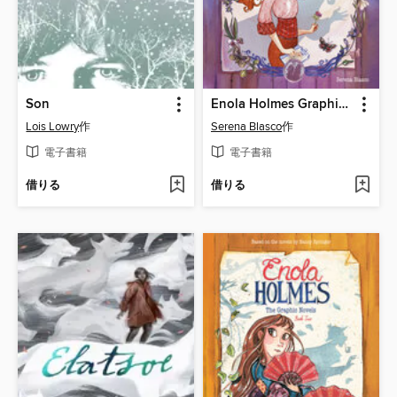
Son
Enola Holmes Graphic Novel, Book 1
Lois Lowry
作
Serena Blasco
作
電子書籍
電子書籍
借りる
借りる