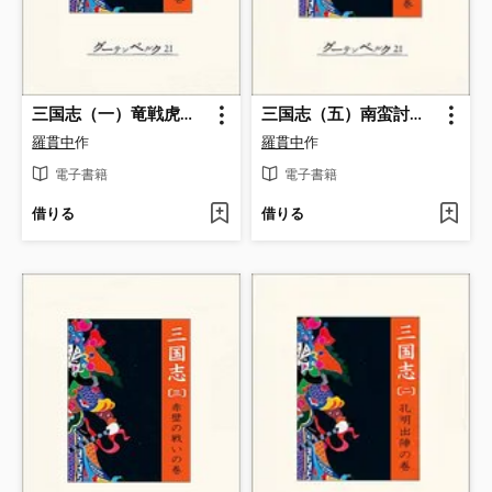
三国志（一）竜戦虎争の巻
三国志（五）南蛮討伐の巻
羅貫中
作
羅貫中
作
電子書籍
電子書籍
借りる
借りる