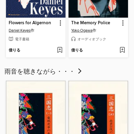
Flowers for Algernon
The Memory Police
Daniel Keyes
作
Yoko Ogawa
作
電子書籍
オーディオブック
借りる
借りる
雨音を聴きながら・・・