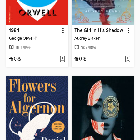
1984
The Girl in His Shadow
George Orwell
作
Audrey Blake
作
電子書籍
電子書籍
借りる
借りる