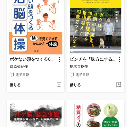
ボケない頭をつくる60秒活脳体操
ピンチを「味方にする」スイッチ
篠原菊紀
作
尾木直樹
作
電子書籍
電子書籍
借りる
借りる