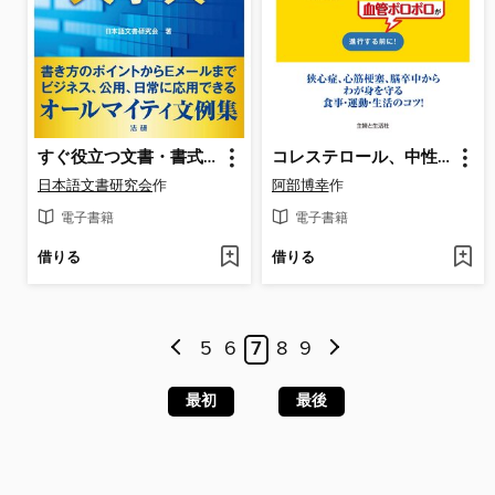
すぐ役立つ文書・書式大事典 [最新版]
コレステロール、中性脂肪を下げる特効法１０１改訂新版
日本語文書研究会
作
阿部博幸
作
電子書籍
電子書籍
借りる
借りる
5
6
7
8
9
最初
最後