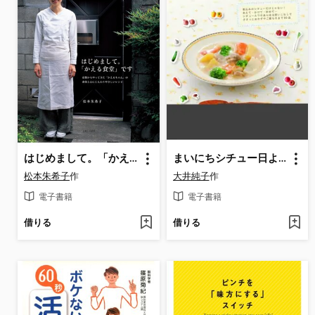
はじめまして。「かえる食堂」です
まいにちシチュー日より
松本朱希子
作
大井純子
作
電子書籍
電子書籍
借りる
借りる