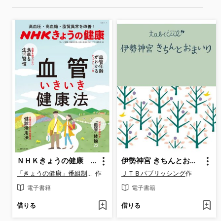
ＮＨＫきょうの健康 高血圧・高血糖・脂質異常を改善! 血管いきいき健康法
伊勢神宮 きちんとおまいり（2016年版）
「きょうの健康」番組制作班
作
ＪＴＢパブリッシング
作
電子書籍
電子書籍
借りる
借りる