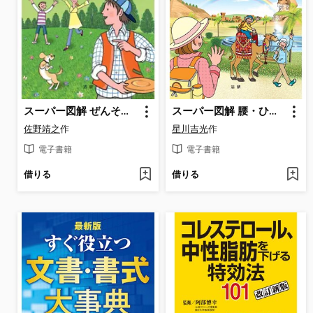
スーパー図解 ぜんそく : 最新治療と健やかな毎日の知識
スーパー図解 腰・ひざの痛み : うっとうしい痛みを解消する最新治療と日常生活
佐野靖之
作
星川吉光
作
電子書籍
電子書籍
借りる
借りる