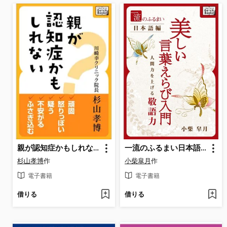
親が認知症かもしれない 頑固、怒りっぽい、疑う、不安がる、ふさぎ込む
一流のふるまい日本語編 美しい言葉えらび入門 人間力を上げる敬語力
杉山孝博
作
小柴皐月
作
電子書籍
電子書籍
借りる
借りる