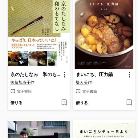
京のたしなみ 和のもてなし
まいにち、圧力鍋
後藤加寿子
作
堤人美
作
電子書籍
電子書籍
借りる
借りる