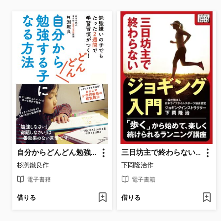
自分からどんどん勉強する子になる方法
三日坊主で終わらないジョギング入門 ～「歩く」から始めて、楽しく続けられるランニング講座～
杉渕鐵良
作
下岡隆治
作
電子書籍
電子書籍
借りる
借りる