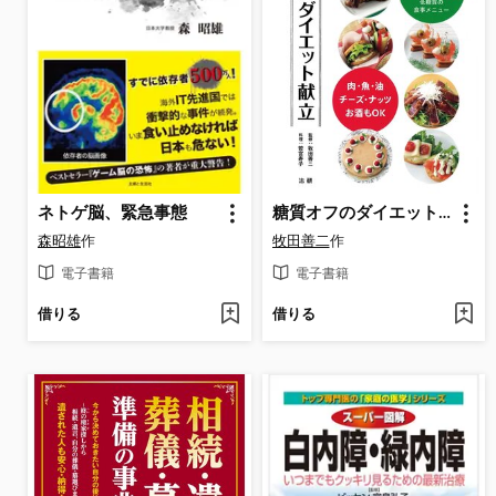
ネトゲ脳、緊急事態
糖質オフのダイエット献立 : 肉・魚・油・チーズ・ナッツ・お酒もOK
森昭雄
作
牧田善二
作
電子書籍
電子書籍
借りる
借りる