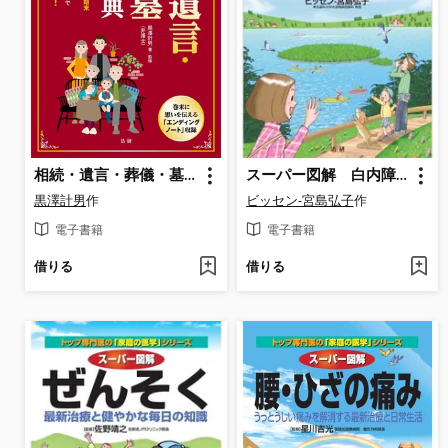
相続・遺言・葬儀・墓準備の事典 : 遺された人も安心・納得!
スーパー図解 白内障・緑内障
黒澤計男
作
ビッセン-宮島弘子
作
電子書籍
電子書籍
借りる
借りる